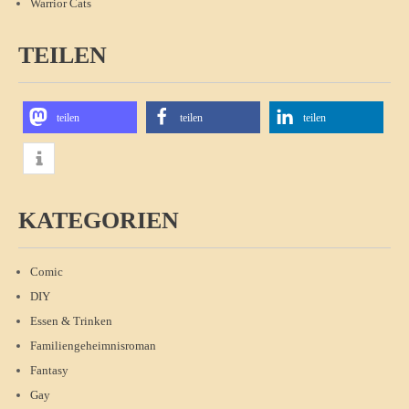
Warrior Cats
TEILEN
teilen
teilen
teilen
KATEGORIEN
Comic
DIY
Essen & Trinken
Familiengeheimnisroman
Fantasy
Gay