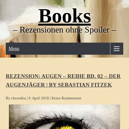
Skip
Books
to
content
– Rezensionen ohne Spoiler –
Menu
REZENSION: AUGEN – REIHE BD. 02 – DER
AUGENJÄGER | BY SEBASTIAN FITZEK
By chessshia
|
9. April 2018
|
Keine Kommentare