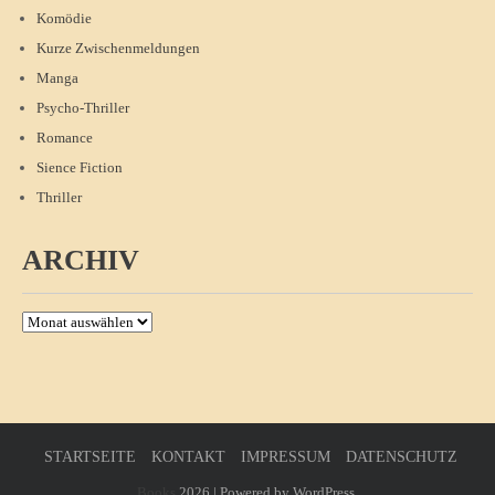
Komödie
Kurze Zwischenmeldungen
Manga
Psycho-Thriller
Romance
Sience Fiction
Thriller
ARCHIV
Archiv
STARTSEITE
KONTAKT
IMPRESSUM
DATENSCHUTZ
Books
2026 | Powered by WordPress.