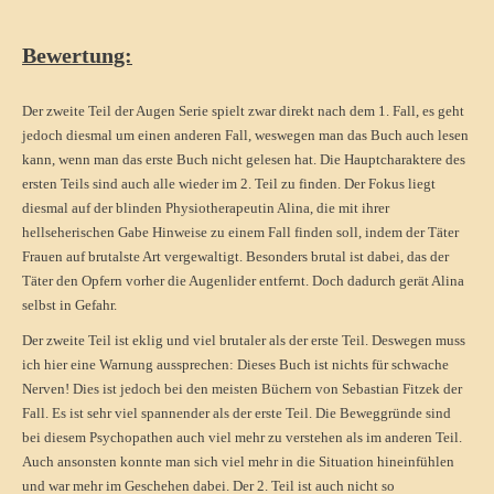
Bewertung:
Der zweite Teil der Augen Serie spielt zwar direkt nach dem 1. Fall, es geht
jedoch diesmal um einen anderen Fall, weswegen man das Buch auch lesen
kann, wenn man das erste Buch nicht gelesen hat. Die Hauptcharaktere des
ersten Teils sind auch alle wieder im 2. Teil zu finden. Der Fokus liegt
diesmal auf der blinden Physiotherapeutin Alina, die mit ihrer
hellseherischen Gabe Hinweise zu einem Fall finden soll, indem der Täter
Frauen auf brutalste Art vergewaltigt. Besonders brutal ist dabei, das der
Täter den Opfern vorher die Augenlider entfernt. Doch dadurch gerät Alina
selbst in Gefahr.
Der zweite Teil ist eklig und viel brutaler als der erste Teil. Deswegen muss
ich hier eine Warnung aussprechen: Dieses Buch ist nichts für schwache
Nerven! Dies ist jedoch bei den meisten Büchern von Sebastian Fitzek der
Fall. Es ist sehr viel spannender als der erste Teil. Die Beweggründe sind
bei diesem Psychopathen auch viel mehr zu verstehen als im anderen Teil.
Auch ansonsten konnte man sich viel mehr in die Situation hineinfühlen
und war mehr im Geschehen dabei. Der 2. Teil ist auch nicht so