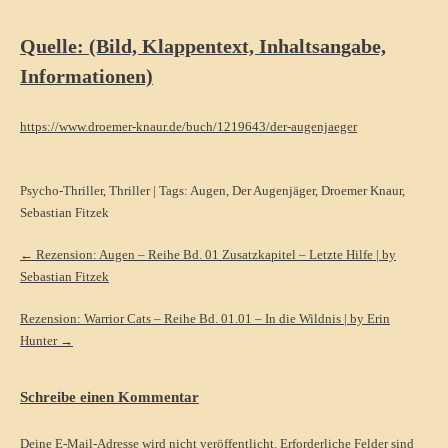
Quelle: (Bild, Klappentext, Inhaltsangabe,
Informationen)
https://www.droemer-knaur.de/buch/1219643/der-augenjaeger
Psycho-Thriller
,
Thriller
| Tags:
Augen
,
Der Augenjäger
,
Droemer Knaur
,
Sebastian Fitzek
Post
←
Rezension: Augen – Reihe Bd. 01 Zusatzkapitel – Letzte Hilfe | by
Sebastian Fitzek
navigation
Rezension: Warrior Cats – Reihe Bd. 01.01 – In die Wildnis | by Erin
Hunter
→
Schreibe einen Kommentar
Deine E-Mail-Adresse wird nicht veröffentlicht.
Erforderliche Felder sind