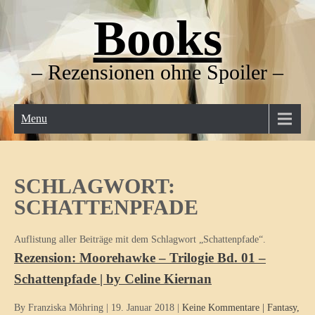
Skip
Books
to
content
– Rezensionen ohne Spoiler –
Menu
SCHLAGWORT:
SCHATTENPFADE
Auflistung aller Beiträge mit dem Schlagwort „Schattenpfade“.
Rezension: Moorehawke – Trilogie Bd. 01 –
Schattenpfade | by Celine Kiernan
By Franziska Möhring
|
19. Januar 2018
|
Keine Kommentare
|
Fantasy
,