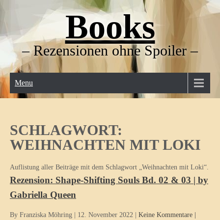
Skip
Books
to
content
– Rezensionen ohne Spoiler –
Menu
SCHLAGWORT:
WEIHNACHTEN MIT LOKI
Auflistung aller Beiträge mit dem Schlagwort „Weihnachten mit Loki“.
Rezension: Shape-Shifting Souls Bd. 02 & 03 | by
Gabriella Queen
By Franziska Möhring
|
12. November 2022
|
Keine Kommentare
|