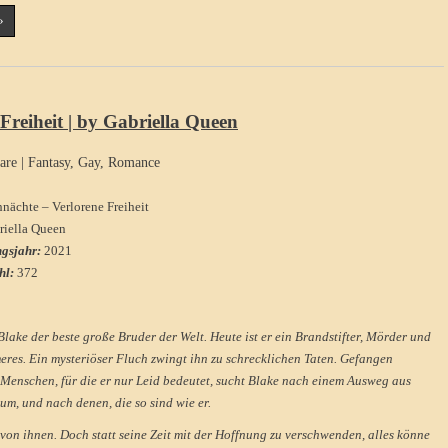
»
Freiheit | by Gabriella Queen
are
|
Fantasy
,
Gay
,
Romance
nächte – Verlorene Freiheit
riella Queen
ngsjahr:
2021
hl:
372
lake der beste große Bruder der Welt. Heute ist er ein Brandstifter, Mörder und
res. Ein mysteriöser Fluch zwingt ihn zu schrecklichen Taten. Gefangen
Menschen, für die er nur Leid bedeutet, sucht Blake nach einem Ausweg aus
um, und nach denen, die so sind wie er.
r von ihnen. Doch statt seine Zeit mit der Hoffnung zu verschwenden, alles könne