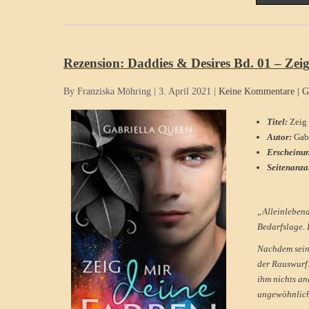
Rezension: Daddies & Desires Bd. 01 – Zei
By Franziska Möhring
|
3. April 2021
|
Keine Kommentare
|
G
Titel:
Zeig
Autor:
Gab
Erscheinu
Seitenanza
„Alleinlebend
Bedarfslage. 
Nachdem sein 
der Rauswurf.
ihm nichts an
ungewöhnlich