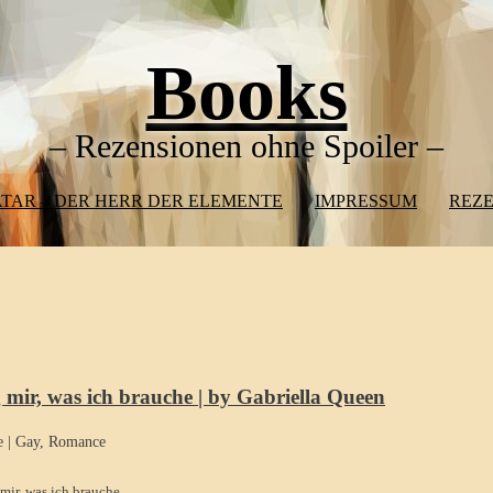
Books
– Rezensionen ohne Spoiler –
TAR – DER HERR DER ELEMENTE
IMPRESSUM
REZ
 mir, was ich brauche | by Gabriella Queen
e
|
Gay
,
Romance
mir, was ich brauche