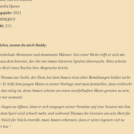
riella Queen
ngsjahr:
2021
JPHQ95Y
hl:
215
ielen, nennst du mich Daddy.
rickelnde Abenteuer und dominante Männer. Seit einer Weile trifft er sich mit
aus dem Internet, der ihn mit immer härteren Spielen überrascht. Alles scheint
der Kerl eines Nachts ihre Absprache bricht.
 Thomas zur Stelle, der Dom, bei dem Amaro trotz aller Bemühungen bisher nicht
. Er hilft dem jungen Mann in seiner Notlage und muss feststellen, dass vielleicht
 das nötig ist, denn Amaro scheint an einen zweifelhaften Mann geraten zu sein,
s nur ausnutzt.
Augen zu öffnen, lässt er sich entgegen seiner Vorsätze auf eine Session mit ihm
 dem Spiel wird schnell mehr, und während Thomas die Grenzen um sein Herz für
 Stück für Stück einreißt, muss Amaro erkennen, dass er seine eigenen viel zu
t hat.“