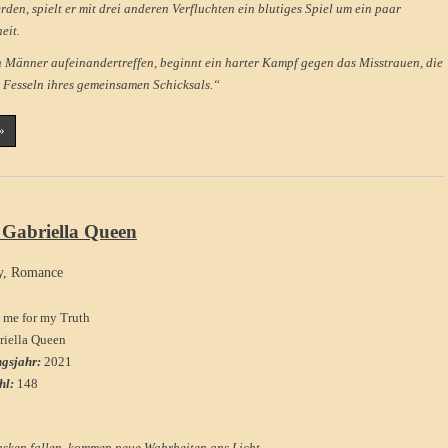
rden, spielt er mit drei anderen Verfluchten ein blutiges Spiel um ein paar
eit.
n Männer aufeinandertreffen, beginnt ein harter Kampf gegen das Misstrauen, die
 Fesseln ihres gemeinsamen Schicksals.“
»
y Gabriella Queen
y
,
Romance
 me for my Truth
riella Queen
ngsjahr:
2021
hl:
148
sken fallen, kommen neue Wahrheiten ans Licht.