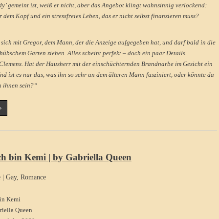
y’ gemeint ist, weiß er nicht, aber das Angebot klingt wahnsinnig verlockend:
 dem Kopf und ein stressfreies Leben, das er nicht selbst finanzieren muss?
t sich mit Gregor, dem Mann, der die Anzeige aufgegeben hat, und darf bald in die
 hübschem Garten ziehen. Alles scheint perfekt – doch ein paar Details
Clemens. Hat der Hausherr mit der einschüchternden Brandnarbe im Gesicht ein
d ist es nur das, was ihn so sehr an dem älteren Mann fasziniert, oder könnte da
 ihnen sein?“
»
ch bin Kemi | by Gabriella Queen
e
|
Gay
,
Romance
bin Kemi
riella Queen