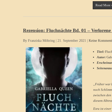
Read More 
Rezension: Fluchnächte Bd. 01 – Verlorene 
By Franziska Möhring
|
21. September 2021
|
Keine Komment
Titel:
Fluch
Autor:
Gab
Erscheinu
Seitenanza
„Früher war B
noch Schlimme
zwischen den 
diesem Albtra
Esra ist eine