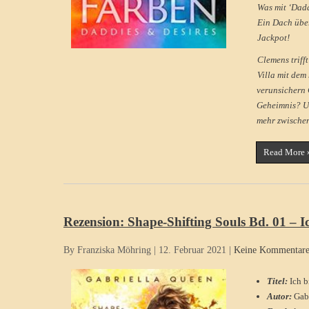
Was mit ‘Dadd
Ein Dach über
Jackpot!
Clemens triff
Villa mit dem
verunsichern 
Geheimnis? Un
mehr zwischen
Read More 
Rezension: Shape-Shifting Souls Bd. 01 – I
By Franziska Möhring
|
12. Februar 2021
|
Keine Kommentar
Titel:
Ich 
Autor:
Gab