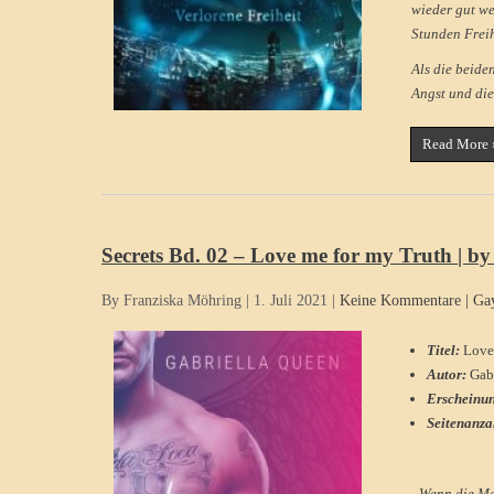
wieder gut we
Stunden Freih
Als die beide
Angst und die
Read More 
Secrets Bd. 02 – Love me for my Truth | b
By Franziska Möhring
|
1. Juli 2021
|
Keine Kommentare
|
Ga
Titel:
Love
Autor:
Gab
Erscheinu
Seitenanza
„Wenn die Ma