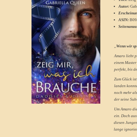
Autor:
Gab
Erscheinu
ASIN:
B09
Seitenanza
„
Wenn wir sp
Amaro liebt p
einem Master 
perfekt, bis 
Zum Glück ist
landen konnte
noch mehr als
der seine Sub
Um Amaro die 
ein. Doch aus
diesen Jungen
lange ignorier