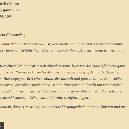
riella Queen
ngsjahr:
2021
hl:
160
dein Geheimnis.«
n Doppelleben. Dass er schwul ist, weiß niemand – nicht mal sein bester Freund
en er heimlich Gefühle hegt. Aber er muss von ihm loskommen, denn Eli wird bald
t es einen Ort, an dem er sich ablenken kann. Kurz vor der Stadt öffnet ein ganz
ub seine Pforten: exklusiv für Männer und dazu anonym, denn alle Besucher
. Hier begegnet Tavi einem Mann, der ihn voll und ganz in seinen Bann zieht,
verdreht, obwohl er nicht einmal seinen Namen kennt. Er will ihn wiedersehen …
ch im Club wird immer gefährlicher für Tavi, denn plötzlich erhält er seltsame
Jemand kennt sein Geheimnis und droht, es offenzulegen.
i nicht, dass es um alles geht: um seine Vergangenheit, um seine Zukunft und um
»