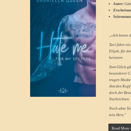
Autor:
Gab
Erscheinu
Seitenanza
„»Ich kenne 
Tavi führt ei
Elijah, für d
heiraten.
Zum Glück gib
besonderer Cl
tragen Masken
ihm den Kopf 
doch der Besu
Nachrichten. 
Noch ahnt Tav
sein Herz.“
Read More 