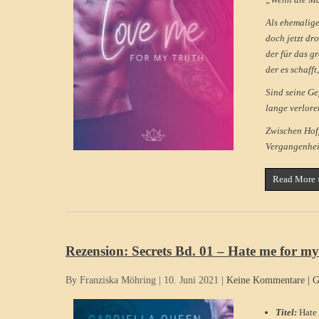
Als ehemalige
doch jetzt dr
der für das g
der es schafft
Sind seine Ge
lange verlore
Zwischen Hoff
Vergangenheit
Read More 
Rezension: Secrets Bd. 01 – Hate me for my
By Franziska Möhring
|
10. Juni 2021
|
Keine Kommentare
|
G
Titel:
Hate 