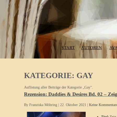
Skip
to
content
START
AUTOREN
AVA
KATEGORIE:
GAY
Auflistung aller Beiträge der Kategorie „Gay“.
Rezension: Daddies & Desires Bd. 02 – Zeig
By Franziska Möhring
|
22. Oktober 2021
|
Keine Kommentar
Titel:
Zeig 