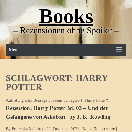
Skip
Books
to
content
– Rezensionen ohne Spoiler –
Menu
SCHLAGWORT:
HARRY
POTTER
Auflistung aller Beiträge mit dem Schlagwort „Harry Potter“.
Rezension: Harry Potter Bd. 03 – Und der
Gefangene von Askaban | by J. K. Rowling
By Franziska Möhring
|
22. Dezember 2021
|
Keine Kommentare
|