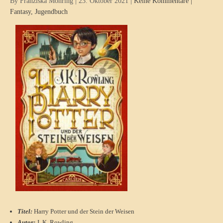
By Franziska Möhring
|
23. Oktober 2021
|
Keine Kommentare
|
Fantasy
,
Jugendbuch
Titel:
Harry Potter und der Stein der Weisen
Autor:
J. K. Rowling