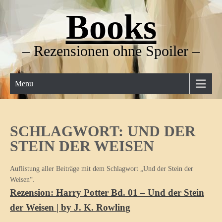
Skip
Books
to
content
– Rezensionen ohne Spoiler –
Menu
SCHLAGWORT:
UND DER
STEIN DER WEISEN
Auflistung aller Beiträge mit dem Schlagwort „Und der Stein der
Weisen“.
Rezension: Harry Potter Bd. 01 – Und der Stein
der Weisen | by J. K. Rowling